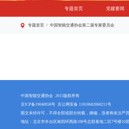
专题首页
党建要闻
专题首页
/ 中国智能交通协会第二届专家委员会
中国智能交通协会 2015版权所有
京ICP备19040058号
京公网安备 11010602060211号
图文未经许可，不得全部或部分转载，摘编，违者将依法严
地址：北京市丰台区南四环西路188号总部基地二区7号楼10