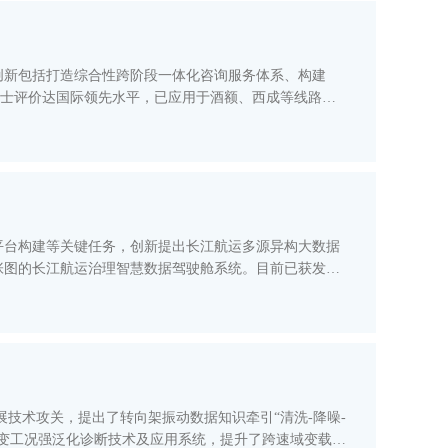
创新包括打造综合性跨阶段一体化咨询服务体系、构建
，经院士评价达国际领先水平，已应用于酒额、西成等线路，
平台构建等关键任务，创新提出长江航运多源异构大数据
张图的长江航运治理智慧数据驾驶舱系统。目前已获发明
展技术攻关，提出了转向架振动数据知识牵引“清洗-降噪-
变工况强泛化诊断技术及应用系统，提升了跨速域变载荷