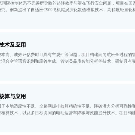
尾流间隔控制体系不完善所导致的起降效率与潜在飞行安全问题，项目在国
究。创新提出了自适应C909飞机尾涡演化数值模拟技术、高精度轻量化
济效益超2亿元。
技术及应用
成本高、成效评估费时且具有主观性等问题，项目构建面向航班全过程的
文混合空管语音识别和应答生成、管制员品质智能分析等技术，研制具有
地模拟训练，打破了管制员培
核算与应用
因子本地适应性不足、全路网碳排核算精确性不足、降碳潜力分析可靠性
态核算技术，以及多目标协同的电动运营车降碳与效能提升技术。项目构
应用，为政府和企业的交通碳管