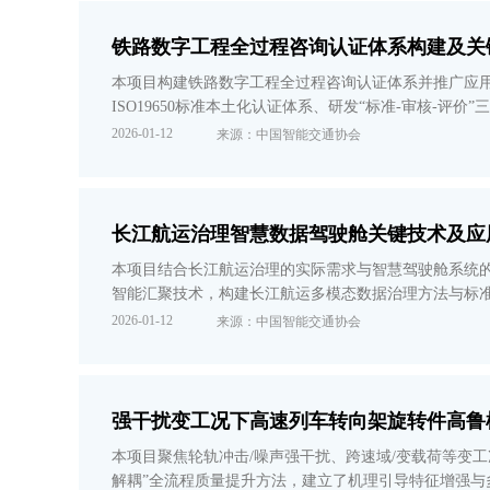
铁路数字工程全过程咨询认证体系构建及关
本项目构建铁路数字工程全过程咨询认证体系并推广应
ISO19650标准本土化认证体系、研发“标准-审核
雄忻高铁等项目正引入。成果被纳入数字铁路规划，技
2026-01-12
来源：中国智能交通协会
长江航运治理智慧数据驾驶舱关键技术及应
本项目结合长江航运治理的实际需求与智慧驾驶舱系统
智能汇聚技术，构建长江航运多模态数据治理方法与标
专利18项，发表高水平论文28篇。项目成果已实际应用
2026-01-12
来源：中国智能交通协会
强干扰变工况下高速列车转向架旋转件高鲁
本项目聚焦轮轨冲击/噪声强干扰、跨速域/变载荷等变工
解耦”全流程质量提升方法，建立了机理引导特征增强