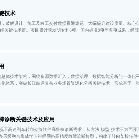
键技术
用，破解设计、施工及竣工交付数据贯通难题，大幅提升建设质量。核心
-评价”三维关键技术群。项目累计获发明专利6项、国内标准8项等多项成果
术原创性强、辐射
用
的总体技术架构，围绕多源数据汇入，数据治理、数据智能分析与一体化
准化体系，突破长江航运复杂业务场景资源化分析关键技术，形成基于一
于长航局、长江海事局等8
棒诊断关键技术及应用
况下高速列车转向架旋转件高鲁棒诊断需求，从方法-模型-技术三方面开
与多层级融合集成学习神经网络高精度故障诊断模型，构建了转向架旋转件