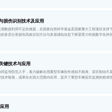
与损伤识别技术及应用
测数据利用不足的难题，在国家自然科学基金及国家重大工程项目支持下
缝的多层分形损伤高效识别方法与多源感知信息下桥梁受力性能数字化评
亿元、新增利润额3.
关键技术与应用
协同监管防范入手，着力破解在用重型车辆协作感知不精准、盲区制动不
控技术瓶颈，成果在全国大范围内应用，提升了重型车辆盲区监测的精准
车辆盲区智能制动技术达到国际领
与应用