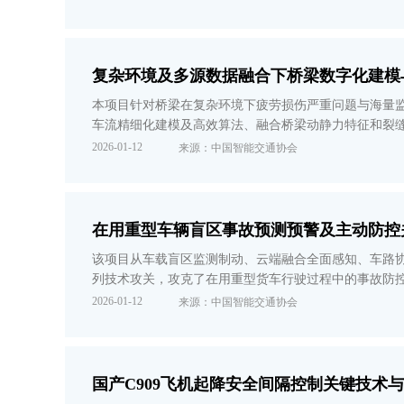
复杂环境及多源数据融合下桥梁数字化建模
本项目针对桥梁在复杂环境下疲劳损伤严重问题与海量监
车流精细化建模及高效算法、融合桥梁动静力特征和裂
功应用于湖北嘉鱼长江大桥等重点工程，新增销售额8.10
2026-01-12
来源：中国智能交通协会
在用重型车辆盲区事故预测预警及主动防控
该项目从车载盲区监测制动、云端融合全面感知、车路
列技术攻关，攻克了在用重型货车行驶过程中的事故防
价，项目成果整体达到国际先进水平，其中雷视融合的
2026-01-12
来源：中国智能交通协会
国产C909飞机起降安全间隔控制关键技术