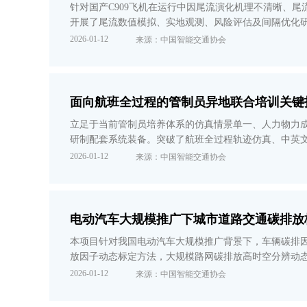
针对国产C909飞机在运行中因尾流演化机理不清晰、
开展了尾流数值模拟、实地观测、风险评估及间隔优化研
专利60余项、装备1项，并在多个空管局及机场应用，经
2026-01-12
来源：中国智能交通协会
面向航班全过程的管制员异地联合培训关键
立足于当前管制员培养体系的仿真情景单一、人力物力
研制配套系统装备。突破了航班全过程轨迹仿真、中英
航西南空管局等军民航单位，实现了成都“三地互联”异
2026-01-12
来源：中国智能交通协会
电动汽车大规模推广下城市道路交通碳排放
本项目针对我国电动汽车大规模推广背景下，车辆碳排
放因子动态标定方法，大规模路网碳排放高时空分辨动
排放管理智能化应用示范平台，在全国十余座城市得到
2026-01-12
来源：中国智能交通协会